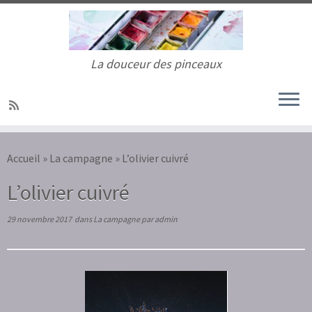
La douceur des pinceaux
Passer
au
Accueil
»
La campagne
»
L’olivier cuivré
contenu
L’olivier cuivré
29 novembre 2017
dans
La campagne
par
admin