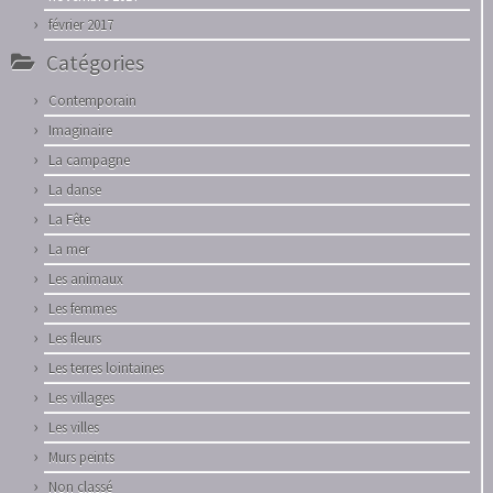
février 2017
Catégories
Contemporain
Imaginaire
La campagne
La danse
La Fête
La mer
Les animaux
Les femmes
Les fleurs
Les terres lointaines
Les villages
Les villes
Murs peints
Non classé