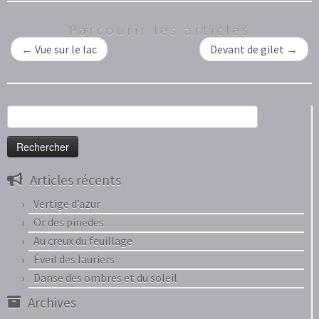
Parcourir les articles
←
Vue sur le lac
Devant de gilet
→
Rechercher :
Articles récents
Vertige d’azur
Or des pinèdes
Au creux du feuillage
Éveil des lauriers
Danse des ombres et du soleil
Archives