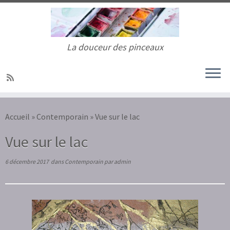
La douceur des pinceaux
Passer
au
Accueil
»
Contemporain
»
Vue sur le lac
contenu
Vue sur le lac
6 décembre 2017
dans
Contemporain
par
admin