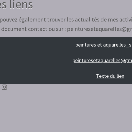
s liens
pouvez également trouver les actualités de mes activi
e document contact ou sur : peinturesetaquarelles@
peintures et aquarelles_s
peinturesetaquarelles@gm
Texte du lien
edIn
itter
Instagram