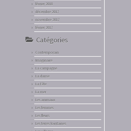
février 2018
décembre 2017
novembre 2017
février 2017
Catégories
Contemporain
Imaginaire
La campagne
La danse
La Fête
La mer
Les animaux
Les femmes
Les fleurs
Les terres lointaines