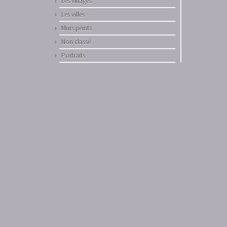
Les villages
Les villes
Murs peints
Non classé
Portraits