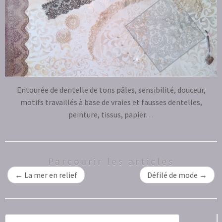
Entourée de dentelle de tons pâles, sensibilité, douceur,
motifs travaillés à base de vraies et fausses dentelles,
peinture, tissus, papier…
Parcourir les articles
←
La mer en relief
Défilé de mode
→
Rechercher :