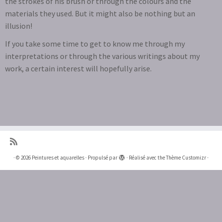
the strokes of his brush or through the colours and the
materials they used. But it might also be nothing but an
illusion!
If you take some time to get to know me through my
interpretations or through the various writings about my
work, a certain interest will hopefully arise.
·
© 2026
Peintures et aquarelles
·
Propulsé par
·
Réalisé avec the
Thème Customizr
·