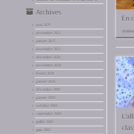
Archives
En 
mai 2025
10 déce
novembre 2023
janvier 2023
novembre 2022
décembre 2020
novembre 2020
février 2020
janvier 2020
décembre 2019
janvier 2019
octobre 2018
septembre 2018
L’al
juillet 2018
clas
juin 2018