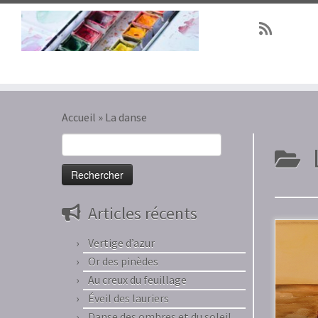
Passer
au
Accueil
»
La danse
contenu
Rechercher :
Articles récents
Vertige d’azur
Or des pinèdes
Au creux du feuillage
Éveil des lauriers
Danse des ombres et du soleil