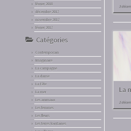
février 2018
3 décem
décembre 2017
novembre 2017
février 2017
Catégories
Contemporain
Imaginaire
La campagne
La danse
La Fête
La 
La mer
Les animaux
2 décem
Les femmes
Les fleurs
Les terres lointaines