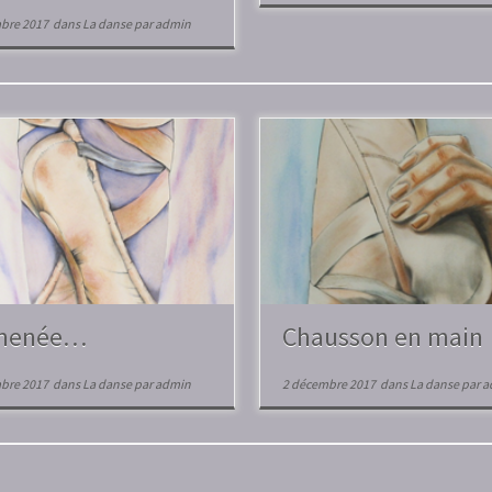
bre 2017
dans
La danse
par
admin
menée…
Chausson en main
bre 2017
dans
La danse
par
admin
2 décembre 2017
dans
La danse
par
a