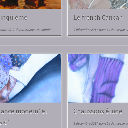
cinquième
Le french Cancan
mbre 2017
dans
La danse
par
admin
7 décembre 2017
dans
La danse
par
a
liance modern’ et
Chaussons étude
sic’
3 décembre 2017
dans
La danse
par
a