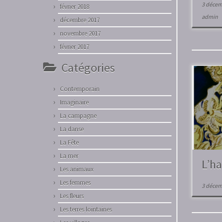
3 décem
février 2018
admin
décembre 2017
novembre 2017
février 2017
Catégories
Contemporain
Imaginaire
La campagne
La danse
La Fête
La mer
L’ha
Les animaux
Les femmes
3 décem
Les fleurs
Les terres lointaines