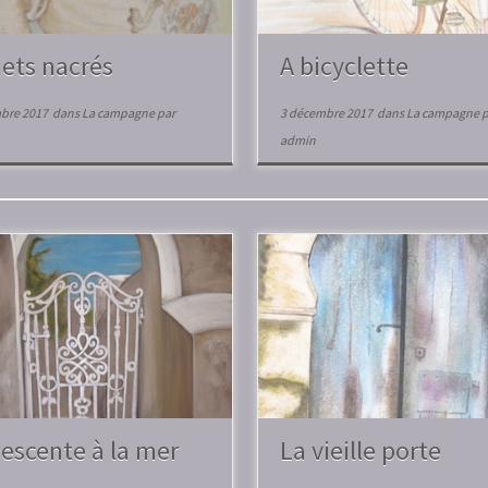
hets nacrés
A bicyclette
bre 2017
dans
La campagne
par
3 décembre 2017
dans
La campagne
p
admin
descente à la mer
La vieille porte