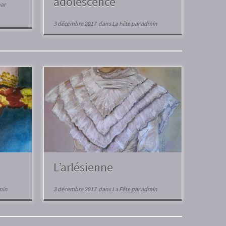
adolescence
ar
3 décembre 2017
dans
La Fête
par
admin
L’arlésienne
min
3 décembre 2017
dans
La Fête
par
admin