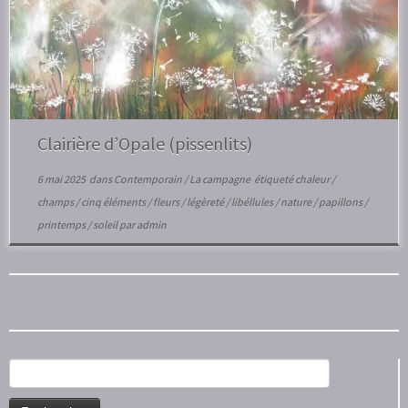
Clairière d’Opale (pissenlits)
6 mai 2025
dans
Contemporain
/
La campagne
étiqueté
chaleur
/
champs
/
cinq éléments
/
fleurs
/
légèreté
/
libéllules
/
nature
/
papillons
/
printemps
/
soleil
par
admin
Rechercher :