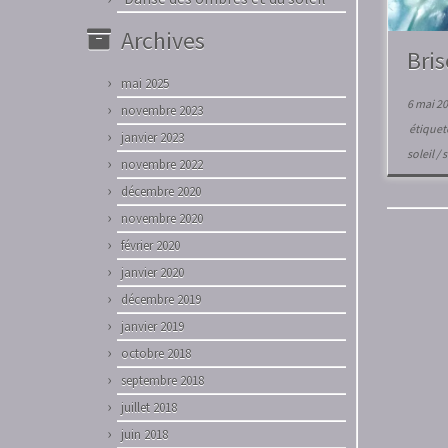
Archives
Bris
mai 2025
6 mai 2
novembre 2023
étique
janvier 2023
soleil
/
novembre 2022
décembre 2020
novembre 2020
février 2020
janvier 2020
décembre 2019
janvier 2019
octobre 2018
septembre 2018
juillet 2018
juin 2018