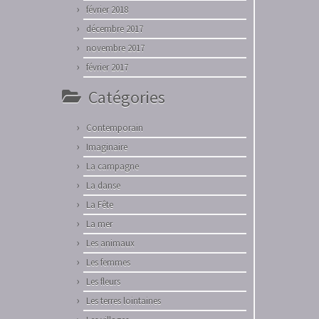
février 2018
décembre 2017
novembre 2017
février 2017
Catégories
Contemporain
Imaginaire
La campagne
La danse
La Fête
La mer
Les animaux
Les femmes
Les fleurs
Les terres lointaines