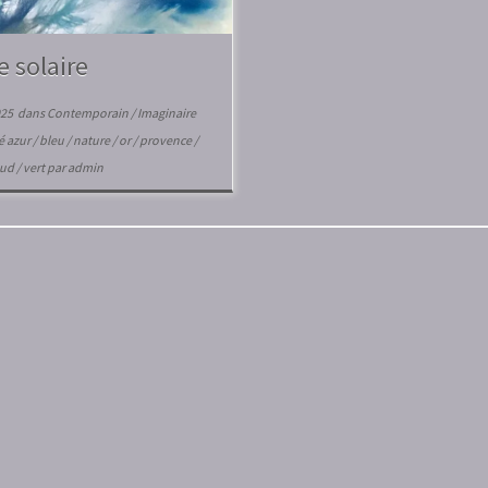
e solaire
025
dans
Contemporain
/
Imaginaire
té
azur
/
bleu
/
nature
/
or
/
provence
/
sud
/
vert
par
admin